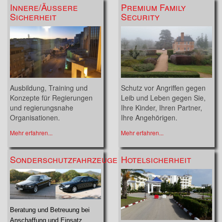
Innere/Äußere
Premium Family
Sicherheit
Security
Ausbildung, Training und
Schutz vor Angriffen gegen
Konzepte für Regierungen
Leib und Leben gegen Sie,
und regierungsnahe
Ihre Kinder, Ihren Partner,
Organisationen.
Ihre Angehörigen.
Mehr erfahren...
Mehr erfahren...
Sonderschutzfahrzeuge
Hotelsicherheit
Beratung und Betreuung bei
Anschaffung und Einsatz,