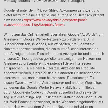
Parkway, Mountain View, CA 94043, USA, („Google“).
Google ist unter dem Privacy-Shield-Abkommen zertifiziert und
bietet hierdurch eine Garantie, das europäische Datenschutzrecht
einzuhalten (
https://www.privacyshield.gov/participant?
id=a2zt000000001L5AAI&status=Active
).
Wir nutzen das Onlinemarketingverfahren Google "AdWords", um
Anzeigen im Google-Werbe-Netzwerk zu platzieren (z.B., in
Suchergebnissen, in Videos, auf Webseiten, etc.), damit sie
Nutzern angezeigt werden, die ein mutmaßliches Interesse an
den Anzeigen haben. Dies erlaubt uns Anzeigen für und innerhalb
unseres Onlineangebotes gezielter anzuzeigen, um Nutzern nur
Anzeigen zu präsentieren, die potentiell deren Interessen
entsprechen. Falls einem Nutzer z.B. Anzeigen für Produkte
angezeigt werden, für die er sich auf anderen Onlineangeboten
interessiert hat, spricht man hierbei vom „Remarketing“. Zu
diesen Zwecken wird bei Aufruf unserer und anderer Webseiten,
auf denen das Google-Werbe-Netzwerk aktiv ist, unmittelbar
durch Google ein Code von Google ausgeführt und es werden
sog. (Re)marketing-Tags (unsichtbare Grafiken oder Code, auch
als "Web Beacons" bezeichnet) in die Webseite eingebunden. Mit
deren Hilfe wird auf dem Gerät der Nutzer ein individuelles