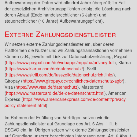
Aufbewahrung der Daten wird alle drei Jahre überprüft; im Fall
der gesetzlichen Archivierungspflichten erfolgt die Löschung nach
deren Ablauf (Ende handelsrechtlicher (6 Jahre) und
steuerrechtlicher (10 Jahre) Aufbewahrungspflicht).
Externe Zahlungsdienstleister
Wir setzen externe Zahlungsdienstleister ein, über deren
Plattformen die Nutzer und wir Zahlungstransaktionen vornehmen
können (z.B., jeweils mit Link zur Datenschutzerklärung, Paypal
(
https://www.paypal.com/de/webapps/mpp/ua/privacy-full
), Klarna
(
https://www.klarna.com/de/datenschutz/
), Skrill
(
https://www.skrill.com/de/fusszeile/datenschutzrichtlinie/
),
Giropay (
https://www.giropay.de/rechtliches/datenschutz-agb/
),
Visa (
https://www.visa.de/datenschutz
), Mastercard
(
https://www.mastercard.de/de-de/datenschutz.html
), American
Express (
https://www.americanexpress.com/de/content/privacy-
policy-statement.html
)
Im Rahmen der Erfüllung von Verträgen setzen wir die
Zahlungsdienstleister auf Grundlage des Art. 6 Abs. 1 lit. b.
DSGVO ein. Im Übrigen setzen wir externe Zahlungsdienstleister
auf Grundlage unserer berechtigten Interessen gem. Art. 6 Abs. 1